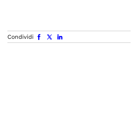
facebook
x.com
linkedin
Condividi