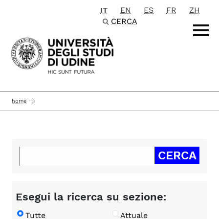
IT
EN
ES
FR
ZH
Passa al contenuto principale
CERCA
home
Esegui la ricerca su sezione:
Tutte
Attuale