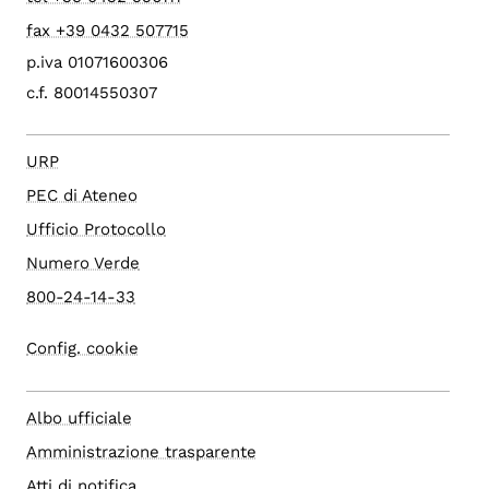
fax +39 0432 507715
p.iva 01071600306
c.f. 80014550307
URP
PEC di Ateneo
Ufficio Protocollo
Numero Verde
800-24-14-33
Config. cookie
Albo ufficiale
Amministrazione trasparente
Atti di notifica