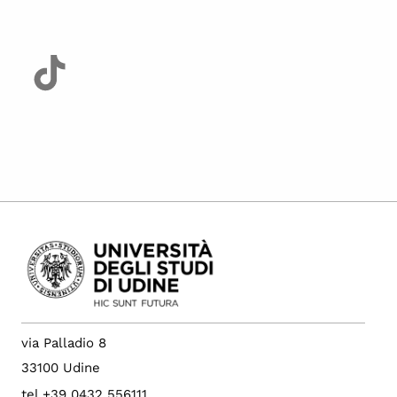
via Palladio 8
33100 Udine
tel +39 0432 556111