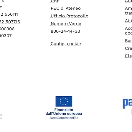
URP
Alb
e
PEC di Ateneo
Am
tra
32 556111
Ufficio Protocollo
Att
32 507715
Numero Verde
Acc
1600306
800-24-14-33
do
550307
Ban
Config. cookie
Cre
Ele