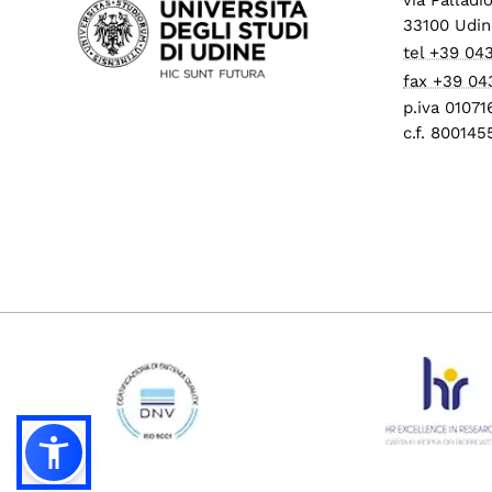
33100 Udin
tel +39 04
fax +39 04
p.iva 0107
c.f. 80014