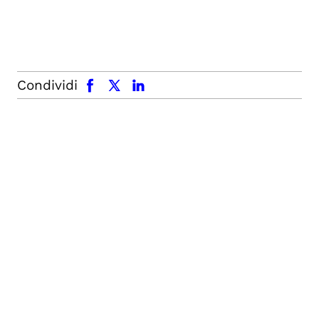
facebook
x.com
linkedin
Condividi