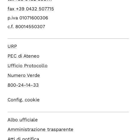
fax +39 0432 507715
p.iva 01071600306
c.f. 80014550307
URP
PEC di Ateneo
Ufficio Protocollo
Numero Verde
800-24-14-33
Config. cookie
Albo ufficiale
Amministrazione trasparente
Atti di notifica