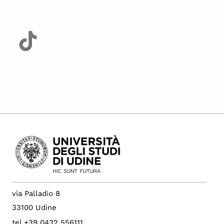
via Palladio 8
33100 Udine
tel +39 0432 556111