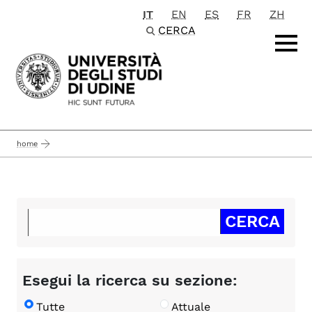
IT
EN
ES
FR
ZH
Passa al contenuto principale
CERCA
home
Esegui la ricerca su sezione:
Tutte
Attuale