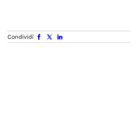
facebook
x.com
linkedin
Condividi