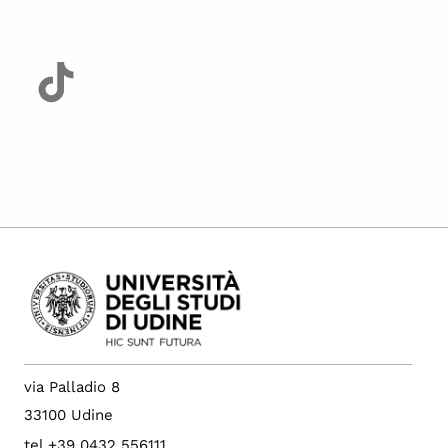
via Palladio 8
33100 Udine
tel +39 0432 556111