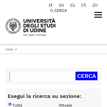
IT
EN
ES
FR
ZH
Passa al contenuto principale
CERCA
home
Esegui la ricerca su sezione:
Tutte
Attuale