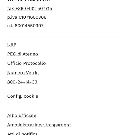
fax +39 0432 507715
p.iva 01071600306
c.f. 80014550307
URP
PEC di Ateneo
Ufficio Protocollo
Numero Verde
800-24-14-33
Config. cookie
Albo ufficiale
Amministrazione trasparente
Atti di notifica