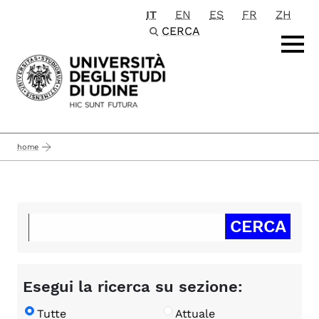
IT
EN
ES
FR
ZH
Passa al contenuto principale
CERCA
home
Esegui la ricerca su sezione:
Tutte
Attuale