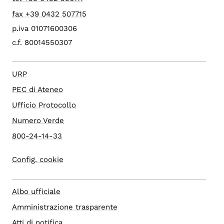
fax +39 0432 507715
p.iva 01071600306
c.f. 80014550307
URP
PEC di Ateneo
Ufficio Protocollo
Numero Verde
800-24-14-33
Config. cookie
Albo ufficiale
Amministrazione trasparente
Atti di notifica