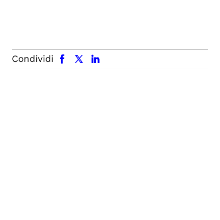
facebook
x.com
linkedin
Condividi