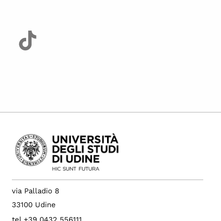
via Palladio 8
33100 Udine
tel +39 0432 556111