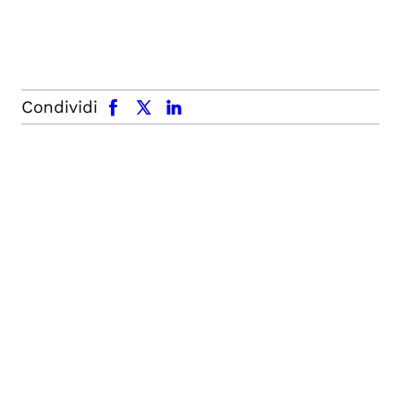
facebook
x.com
linkedin
Condividi