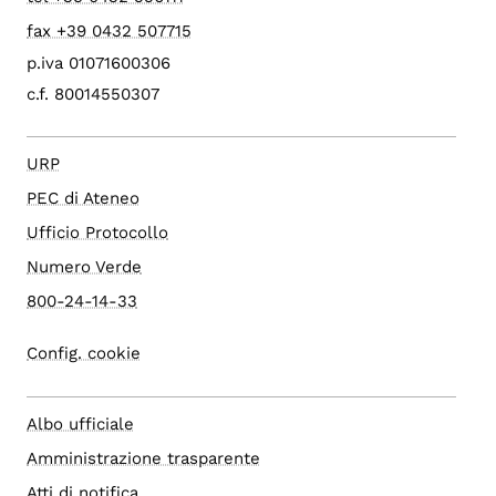
fax +39 0432 507715
p.iva 01071600306
c.f. 80014550307
URP
PEC di Ateneo
Ufficio Protocollo
Numero Verde
800-24-14-33
Config. cookie
Albo ufficiale
Amministrazione trasparente
Atti di notifica