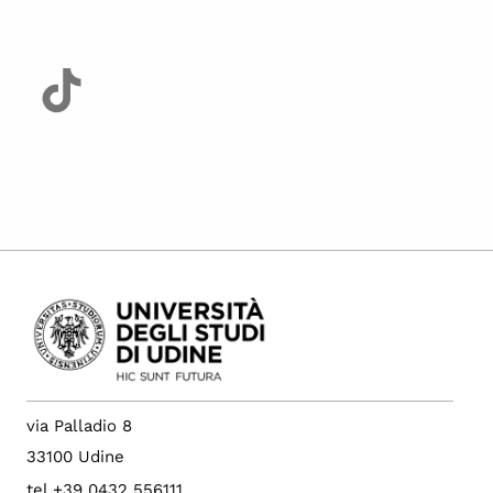
via Palladio 8
33100 Udine
tel +39 0432 556111