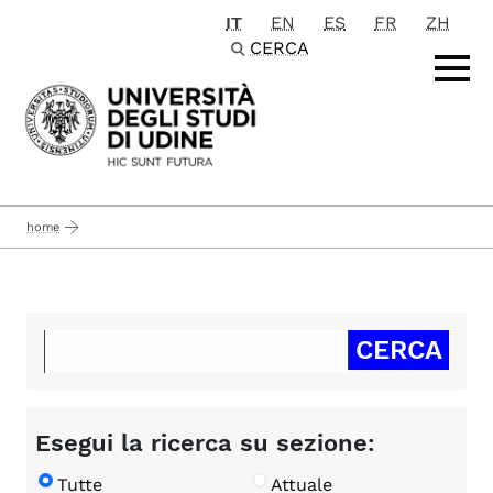
IT
EN
ES
FR
ZH
Passa al contenuto principale
CERCA
home
Esegui la ricerca su sezione:
Tutte
Attuale