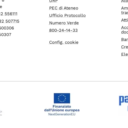
URP
Alb
e
PEC di Ateneo
Am
tra
32 556111
Ufficio Protocollo
Att
32 507715
Numero Verde
Acc
1600306
800-24-14-33
do
550307
Ban
Config. cookie
Cre
Ele