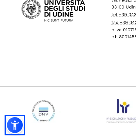
33100 Udin
tel +39 04
fax +39 04
p.iva 0107
c.f. 80014