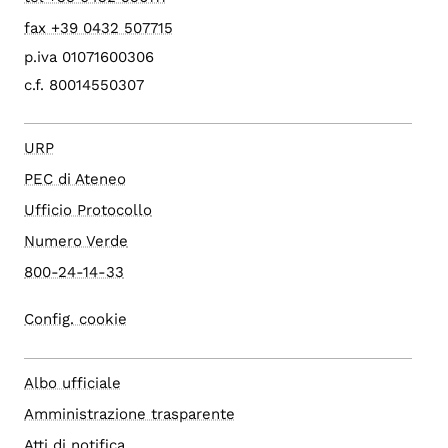
fax +39 0432 507715
p.iva 01071600306
c.f. 80014550307
URP
PEC di Ateneo
Ufficio Protocollo
Numero Verde
800-24-14-33
Config. cookie
Albo ufficiale
Amministrazione trasparente
Atti di notifica