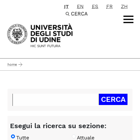
IT
EN
ES
FR
ZH
Passa al contenuto principale
CERCA
home
Esegui la ricerca su sezione:
Tutte
Attuale