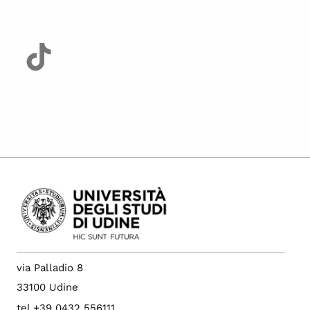
via Palladio 8
33100 Udine
tel +39 0432 556111