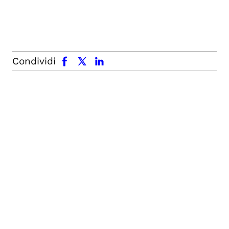
facebook
x.com
linkedin
Condividi