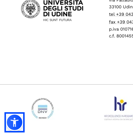
33100 Udin
tel +39 04
fax +39 04
p.iva 0107
c.f. 80014