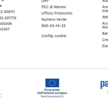
URP
Alb
e
PEC di Ateneo
Am
tra
32 556111
Ufficio Protocollo
Att
32 507715
Numero Verde
Acc
1600306
800-24-14-33
do
550307
Ban
Config. cookie
Cre
Ele