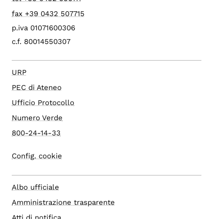
fax +39 0432 507715
p.iva 01071600306
c.f. 80014550307
URP
PEC di Ateneo
Ufficio Protocollo
Numero Verde
800-24-14-33
Config. cookie
Albo ufficiale
Amministrazione trasparente
Atti di notifica