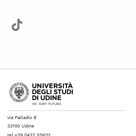
via Palladio 8
33100 Udine
tel +39 0432 556111