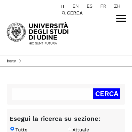
IT
EN
ES
FR
ZH
Passa al contenuto principale
CERCA
home
Esegui la ricerca su sezione:
Tutte
Attuale