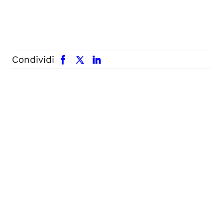
facebook
x.com
linkedin
Condividi