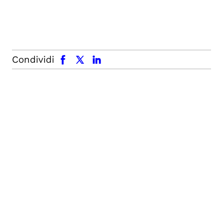
facebook
x.com
linkedin
Condividi