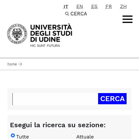
IT
EN
ES
FR
ZH
Passa al contenuto principale
CERCA
home
Esegui la ricerca su sezione:
Tutte
Attuale