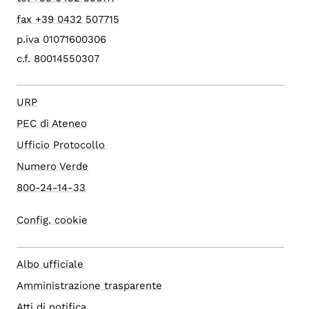
fax +39 0432 507715
p.iva 01071600306
c.f. 80014550307
URP
PEC di Ateneo
Ufficio Protocollo
Numero Verde
800-24-14-33
Config. cookie
Albo ufficiale
Amministrazione trasparente
Atti di notifica