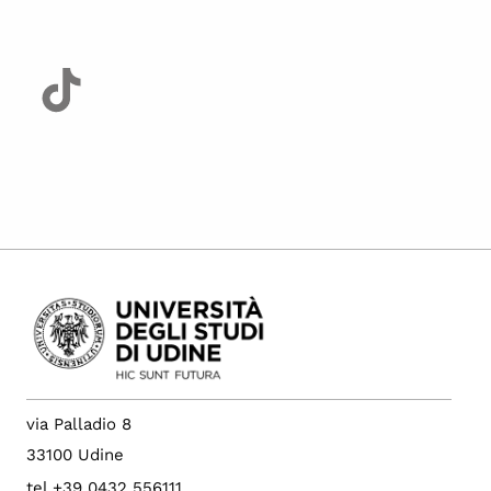
via Palladio 8
33100 Udine
tel +39 0432 556111