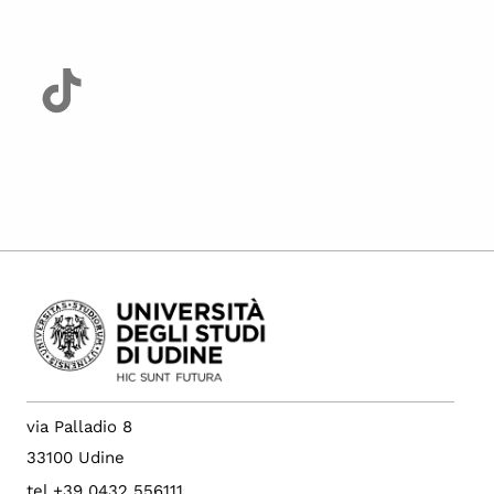
via Palladio 8
33100 Udine
tel +39 0432 556111