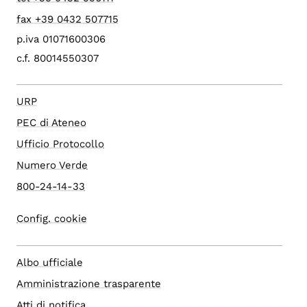
fax +39 0432 507715
p.iva 01071600306
c.f. 80014550307
URP
PEC di Ateneo
Ufficio Protocollo
Numero Verde
800-24-14-33
Config. cookie
Albo ufficiale
Amministrazione trasparente
Atti di notifica