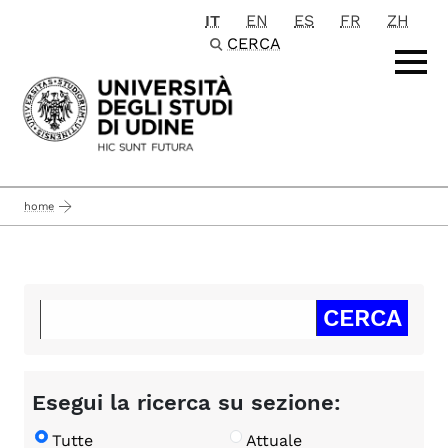
IT
EN
ES
FR
ZH
Passa al contenuto principale
CERCA
home
Esegui la ricerca su sezione:
Tutte
Attuale