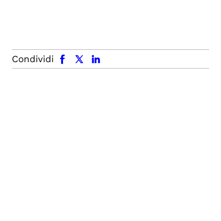
facebook
x.com
linkedin
Condividi