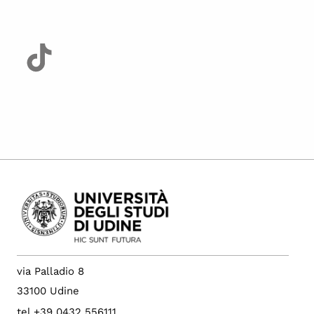
via Palladio 8
33100 Udine
tel +39 0432 556111