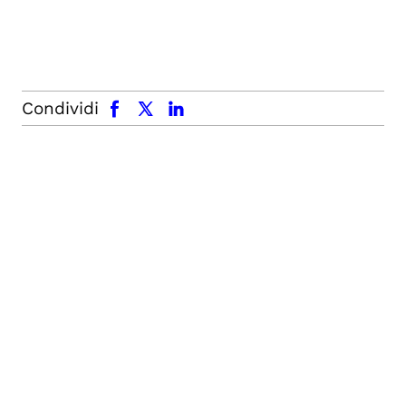
facebook
x.com
linkedin
Condividi