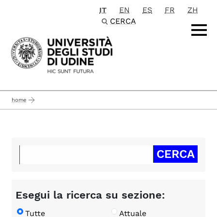
IT
EN
ES
FR
ZH
Passa al contenuto principale
CERCA
home
Esegui la ricerca su sezione:
Tutte
Attuale