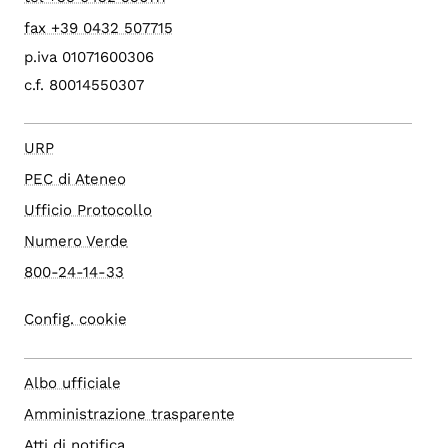
fax +39 0432 507715
p.iva 01071600306
c.f. 80014550307
URP
PEC di Ateneo
Ufficio Protocollo
Numero Verde
800-24-14-33
Config. cookie
Albo ufficiale
Amministrazione trasparente
Atti di notifica