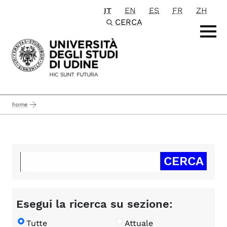
IT
EN
ES
FR
ZH
Passa al contenuto principale
CERCA
home
Esegui la ricerca su sezione:
Tutte
Attuale