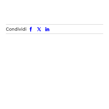
facebook
x.com
linkedin
Condividi