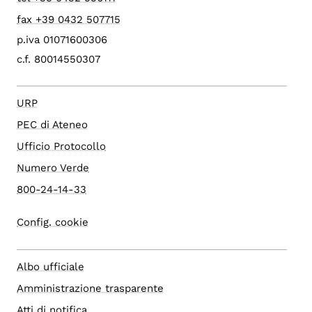
fax +39 0432 507715
p.iva 01071600306
c.f. 80014550307
URP
PEC di Ateneo
Ufficio Protocollo
Numero Verde
800-24-14-33
Config. cookie
Albo ufficiale
Amministrazione trasparente
Atti di notifica