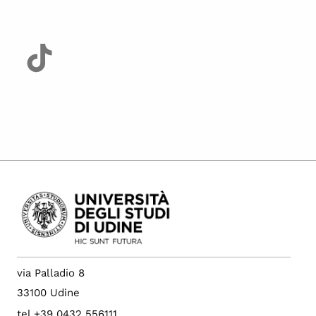
via Palladio 8
33100 Udine
tel +39 0432 556111