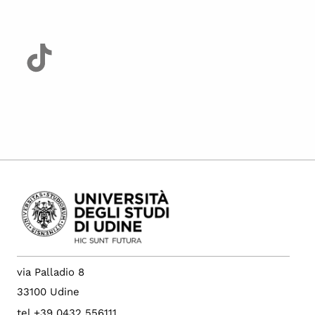
via Palladio 8
33100 Udine
tel +39 0432 556111