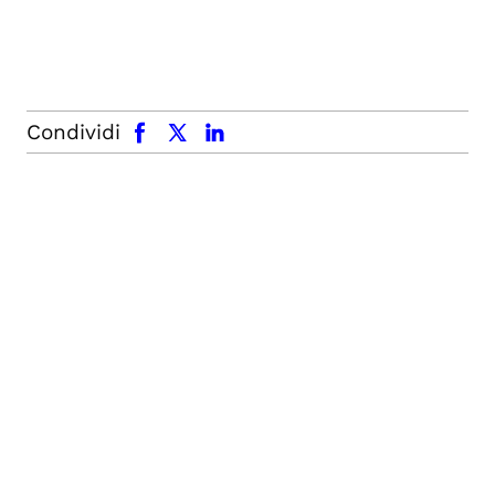
facebook
x.com
linkedin
Condividi