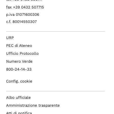
fax +39 0432 507715
p.iva 01071600306
c.f. 80014550307
URP
PEC di Ateneo
Ufficio Protocollo
Numero Verde
800-24-14-33
Config. cookie
Albo ufficiale
Amministrazione trasparente
Atti di notifica