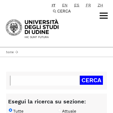
IT
EN
ES
FR
ZH
Passa al contenuto principale
CERCA
home
Esegui la ricerca su sezione:
Tutte
Attuale