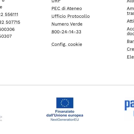
URP
Alb
e
PEC di Ateneo
Am
tra
32 556111
Ufficio Protocollo
Att
32 507715
Numero Verde
Acc
1600306
800-24-14-33
do
550307
Ban
Config. cookie
Cre
Ele