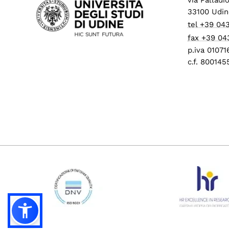
33100 Udin
tel +39 04
fax +39 04
p.iva 0107
c.f. 80014