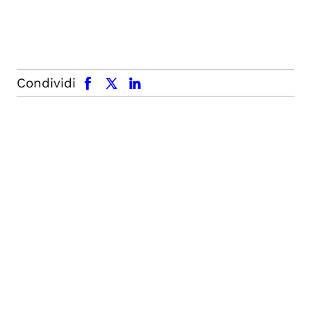
facebook
x.com
linkedin
Condividi