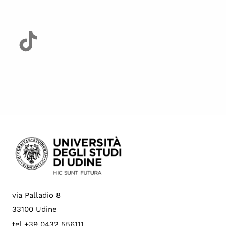
via Palladio 8
33100 Udine
tel +39 0432 556111