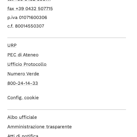
fax +39 0432 507715
p.iva 01071600306
c.f. 80014550307
URP
PEC di Ateneo
Ufficio Protocollo
Numero Verde
800-24-14-33
Config. cookie
Albo ufficiale
Amministrazione trasparente
Atti di notifica