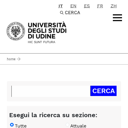
IT
EN
ES
FR
ZH
Passa al contenuto principale
CERCA
home
Esegui la ricerca su sezione:
Tutte
Attuale