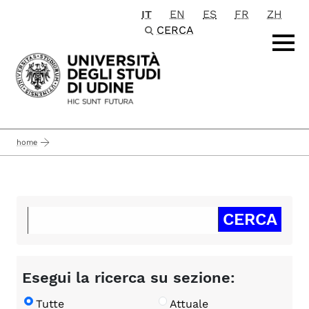
IT
EN
ES
FR
ZH
Passa al contenuto principale
CERCA
home
Esegui la ricerca su sezione:
Tutte
Attuale