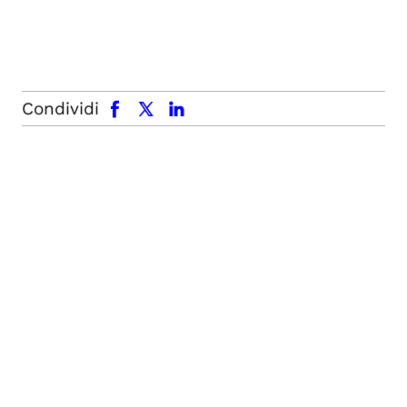
facebook
x.com
linkedin
Condividi