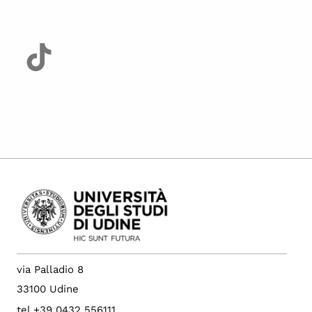
via Palladio 8
33100 Udine
tel +39 0432 556111