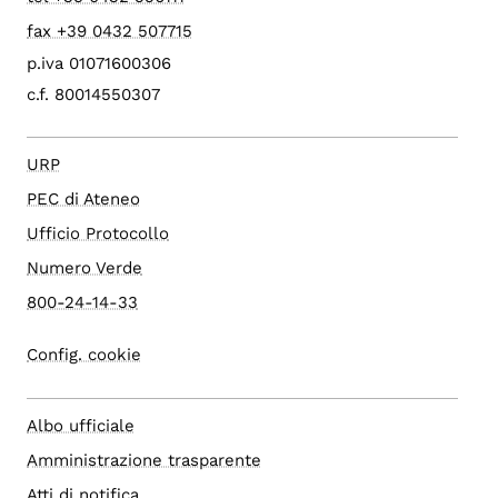
fax +39 0432 507715
p.iva 01071600306
c.f. 80014550307
URP
PEC di Ateneo
Ufficio Protocollo
Numero Verde
800-24-14-33
Config. cookie
Albo ufficiale
Amministrazione trasparente
Atti di notifica