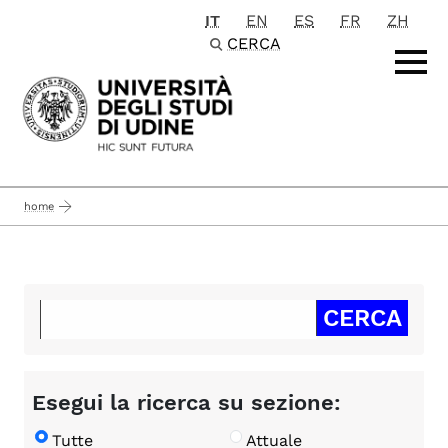
IT
EN
ES
FR
ZH
Passa al contenuto principale
CERCA
home
Esegui la ricerca su sezione:
Tutte
Attuale