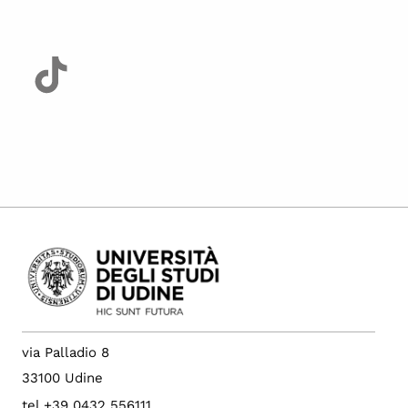
via Palladio 8
33100 Udine
tel +39 0432 556111