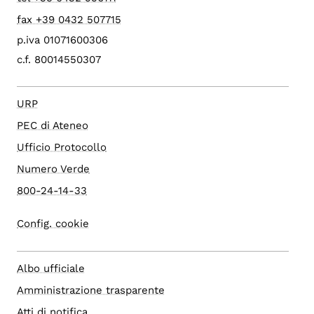
fax +39 0432 507715
p.iva 01071600306
c.f. 80014550307
URP
PEC di Ateneo
Ufficio Protocollo
Numero Verde
800-24-14-33
Config. cookie
Albo ufficiale
Amministrazione trasparente
Atti di notifica