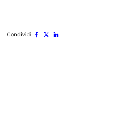
facebook
x.com
linkedin
Condividi