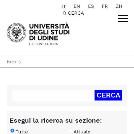
IT
EN
ES
FR
ZH
Passa al contenuto principale
CERCA
home
Esegui la ricerca su sezione:
Tutte
Attuale