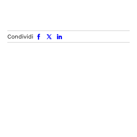
facebook
x.com
linkedin
Condividi