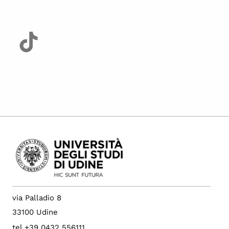
via Palladio 8
33100 Udine
tel +39 0432 556111