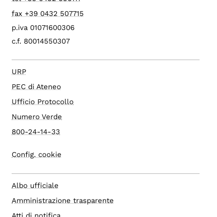
fax +39 0432 507715
p.iva 01071600306
c.f. 80014550307
URP
PEC di Ateneo
Ufficio Protocollo
Numero Verde
800-24-14-33
Config. cookie
Albo ufficiale
Amministrazione trasparente
Atti di notifica