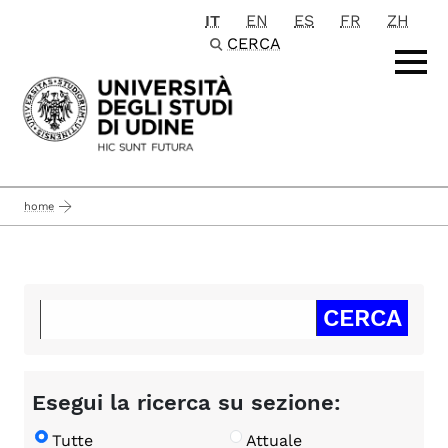
IT
EN
ES
FR
ZH
Passa al contenuto principale
CERCA
home
Esegui la ricerca su sezione:
Tutte
Attuale