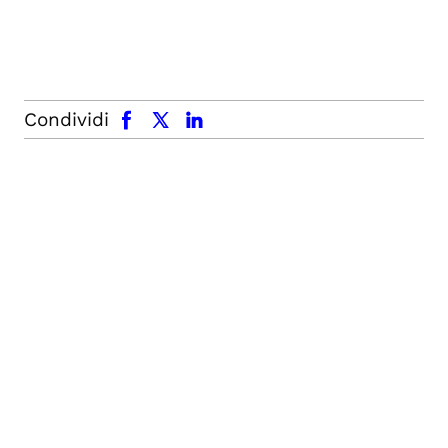
facebook
x.com
linkedin
Condividi