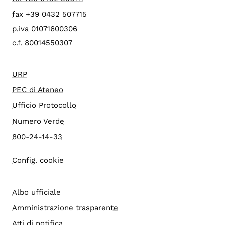
fax +39 0432 507715
p.iva 01071600306
c.f. 80014550307
URP
PEC di Ateneo
Ufficio Protocollo
Numero Verde
800-24-14-33
Config. cookie
Albo ufficiale
Amministrazione trasparente
Atti di notifica