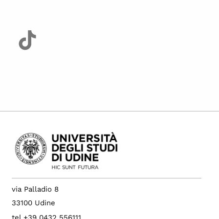
via Palladio 8
33100 Udine
tel +39 0432 556111