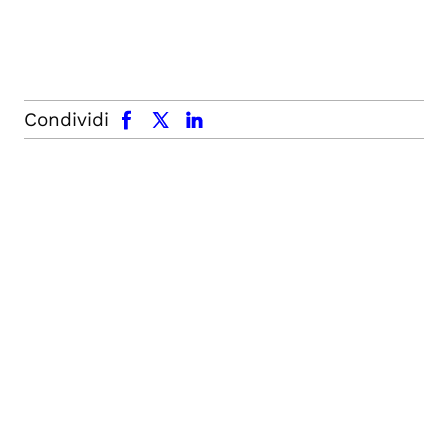
facebook
x.com
linkedin
Condividi