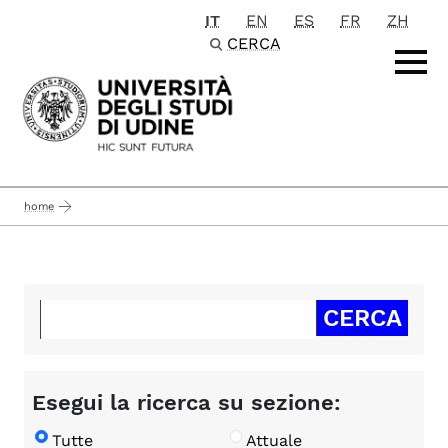
IT
EN
ES
FR
ZH
Passa al contenuto principale
CERCA
home
Esegui la ricerca su sezione:
Tutte
Attuale