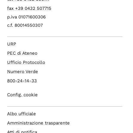
fax +39 0432 507715
p.iva 01071600306
c.f. 80014550307
URP
PEC di Ateneo
Ufficio Protocollo
Numero Verde
800-24-14-33
Config. cookie
Albo ufficiale
Amministrazione trasparente
Atti di notifica