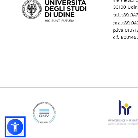
33100 Udin
tel +39 04
fax +39 04
p.iva 0107
c.f. 80014