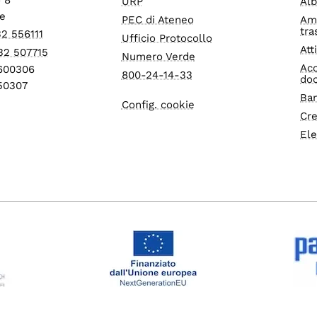
URP
Alb
e
PEC di Ateneo
Am
tra
32 556111
Ufficio Protocollo
Att
32 507715
Numero Verde
Acc
1600306
800-24-14-33
do
550307
Ban
Config. cookie
Cre
Ele