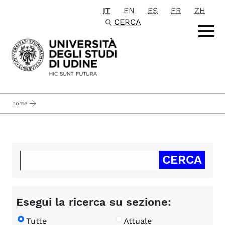
IT
EN
ES
FR
ZH
Passa al contenuto principale
CERCA
home
Esegui la ricerca su sezione:
Tutte
Attuale