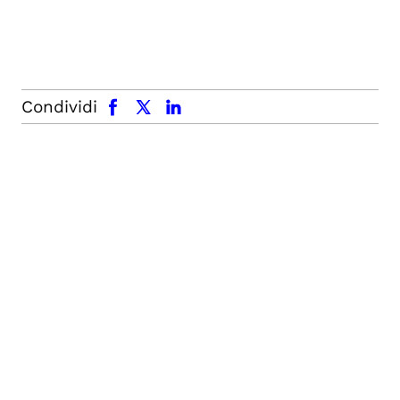
facebook
x.com
linkedin
Condividi