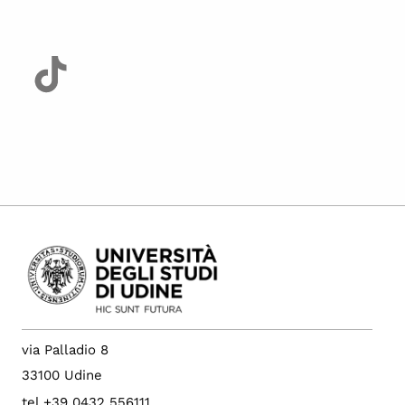
via Palladio 8
33100 Udine
tel +39 0432 556111