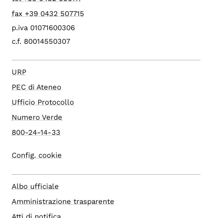
fax +39 0432 507715
p.iva 01071600306
c.f. 80014550307
URP
PEC di Ateneo
Ufficio Protocollo
Numero Verde
800-24-14-33
Config. cookie
Albo ufficiale
Amministrazione trasparente
Atti di notifica