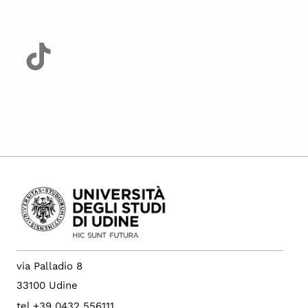
via Palladio 8
33100 Udine
tel +39 0432 556111