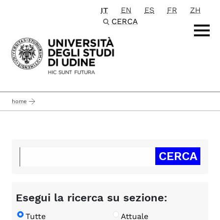
IT
EN
ES
FR
ZH
Passa al contenuto principale
CERCA
home
Esegui la ricerca su sezione:
Tutte
Attuale