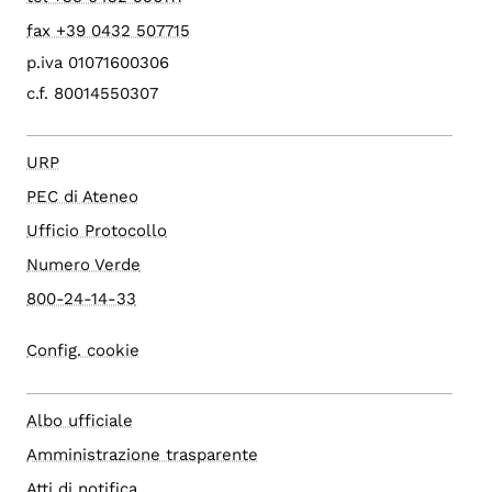
fax +39 0432 507715
p.iva 01071600306
c.f. 80014550307
URP
PEC di Ateneo
Ufficio Protocollo
Numero Verde
800-24-14-33
Config. cookie
Albo ufficiale
Amministrazione trasparente
Atti di notifica