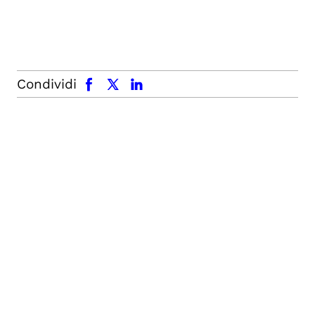
facebook
x.com
linkedin
Condividi