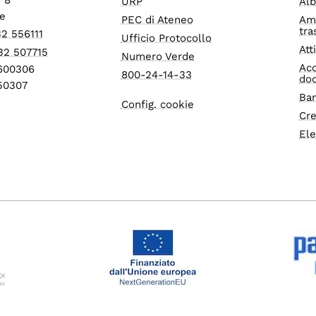
URP
Alb
e
PEC di Ateneo
Am
tra
32 556111
Ufficio Protocollo
Att
32 507715
Numero Verde
Acc
1600306
800-24-14-33
do
550307
Ban
Config. cookie
Cre
Ele