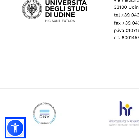
33100 Udin
tel +39 04
fax +39 04
p.iva 0107
c.f. 80014