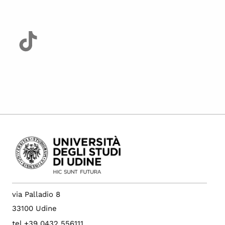
via Palladio 8
33100 Udine
tel +39 0432 556111