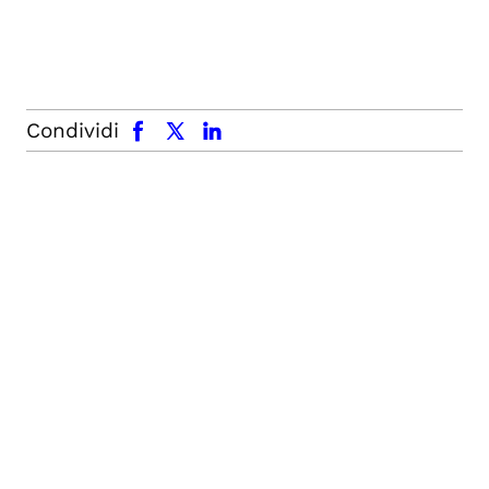
facebook
x.com
linkedin
Condividi