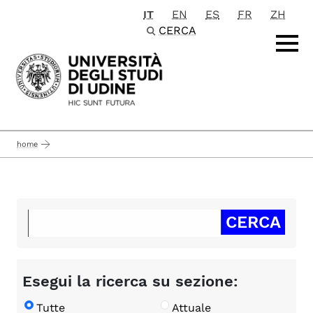
IT
EN
ES
FR
ZH
Passa al contenuto principale
CERCA
home
Esegui la ricerca su sezione:
Tutte
Attuale