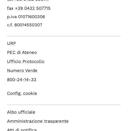
fax +39 0432 507715
p.iva 01071600306
c.f. 80014550307
URP
PEC di Ateneo
Ufficio Protocollo
Numero Verde
800-24-14-33
Config. cookie
Albo ufficiale
Amministrazione trasparente
Atti di notifica