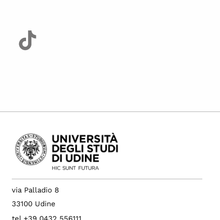
via Palladio 8
33100 Udine
tel +39 0432 556111