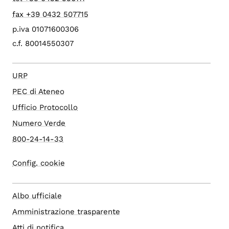
fax +39 0432 507715
p.iva 01071600306
c.f. 80014550307
URP
PEC di Ateneo
Ufficio Protocollo
Numero Verde
800-24-14-33
Config. cookie
Albo ufficiale
Amministrazione trasparente
Atti di notifica