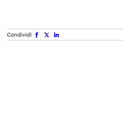
facebook
x.com
linkedin
Condividi