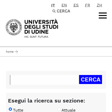
IT
EN
ES
FR
ZH
Passa al contenuto principale
CERCA
home
Esegui la ricerca su sezione:
Tutte
Attuale