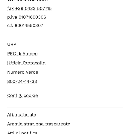
fax +39 0432 507715
p.iva 01071600306
c.f. 80014550307
URP
PEC di Ateneo
Ufficio Protocollo
Numero Verde
800-24-14-33
Config. cookie
Albo ufficiale
Amministrazione trasparente
Atti di notifica