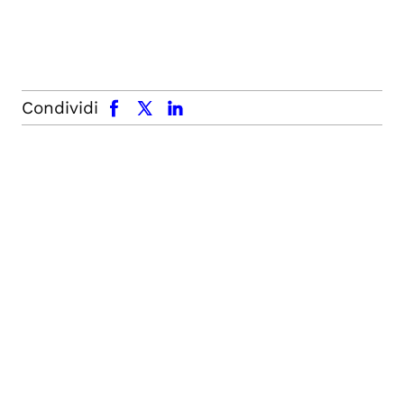
facebook
x.com
linkedin
Condividi