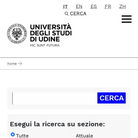
IT
EN
ES
FR
ZH
Passa al contenuto principale
CERCA
home
Esegui la ricerca su sezione:
Tutte
Attuale