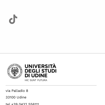
via Palladio 8
33100 Udine
tel +39 0432 556111