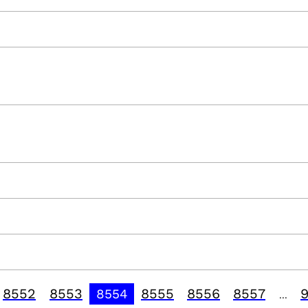
8552
8553
8555
8556
8557
8554