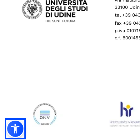
33100 Udin
tel +39 04
fax +39 04
p.iva 0107
c.f. 80014