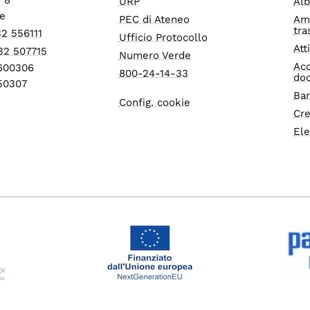
URP
Alb
e
PEC di Ateneo
Am
tra
32 556111
Ufficio Protocollo
Att
32 507715
Numero Verde
Acc
1600306
800-24-14-33
do
550307
Ban
Config. cookie
Cre
Ele