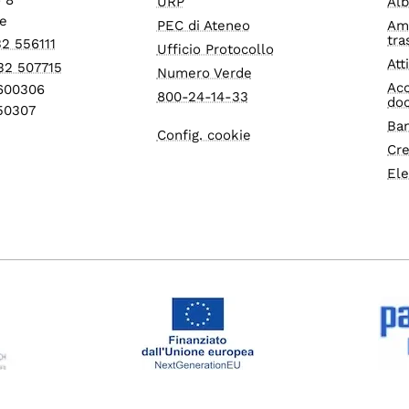
URP
Alb
e
PEC di Ateneo
Am
tra
32 556111
Ufficio Protocollo
Att
32 507715
Numero Verde
Acc
1600306
800-24-14-33
do
550307
Ban
Config. cookie
Cre
Ele