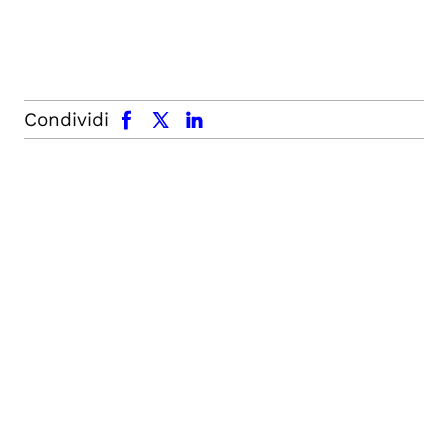
facebook
x.com
linkedin
Condividi