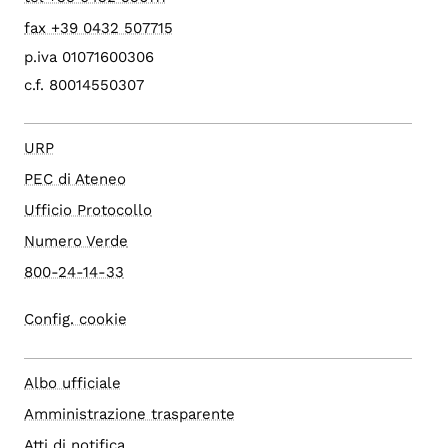
fax +39 0432 507715
p.iva 01071600306
c.f. 80014550307
URP
PEC di Ateneo
Ufficio Protocollo
Numero Verde
800-24-14-33
Config. cookie
Albo ufficiale
Amministrazione trasparente
Atti di notifica