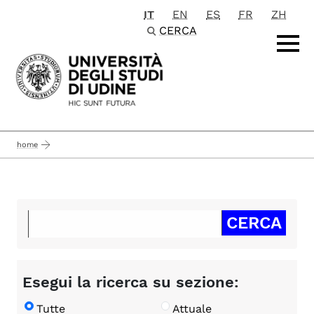
IT
EN
ES
FR
ZH
Passa al contenuto principale
CERCA
home
Esegui la ricerca su sezione:
Tutte
Attuale