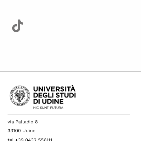
via Palladio 8
33100 Udine
tel +39 0432 556111