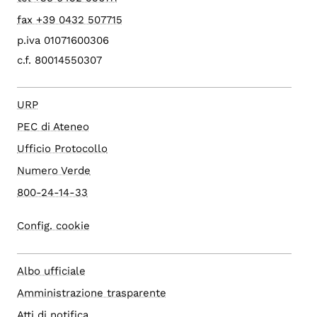
fax +39 0432 507715
p.iva 01071600306
c.f. 80014550307
URP
PEC di Ateneo
Ufficio Protocollo
Numero Verde
800-24-14-33
Config. cookie
Albo ufficiale
Amministrazione trasparente
Atti di notifica