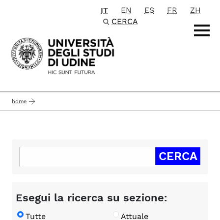
IT
EN
ES
FR
ZH
Passa al contenuto principale
CERCA
home
Esegui la ricerca su sezione:
Tutte
Attuale