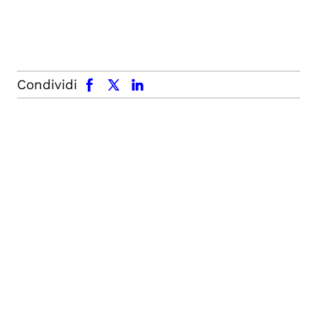
facebook
x.com
linkedin
Condividi