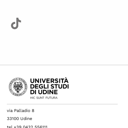
via Palladio 8
33100 Udine
tel +39 0432 556111