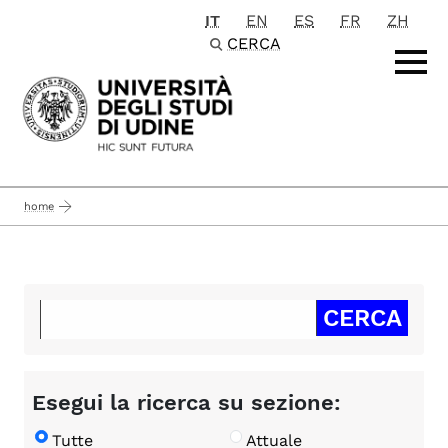
IT
EN
ES
FR
ZH
Passa al contenuto principale
CERCA
home
Esegui la ricerca su sezione:
Tutte
Attuale