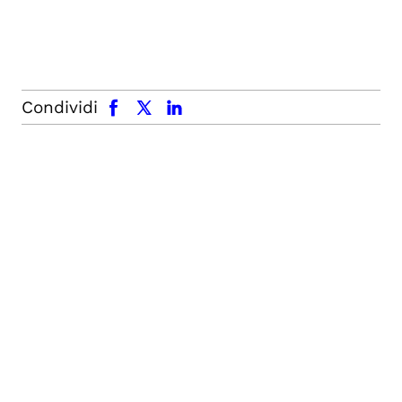
facebook
x.com
linkedin
Condividi