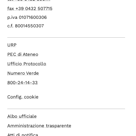
fax +39 0432 507715
p.iva 01071600306
c.f. 80014550307
URP
PEC di Ateneo
Ufficio Protocollo
Numero Verde
800-24-14-33
Config. cookie
Albo ufficiale
Amministrazione trasparente
Atti di notifica