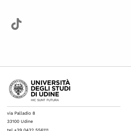
via Palladio 8
33100 Udine
tel +39 0432 556111