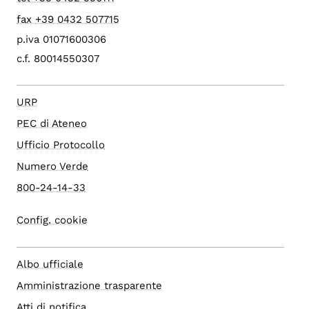
fax +39 0432 507715
p.iva 01071600306
c.f. 80014550307
URP
PEC di Ateneo
Ufficio Protocollo
Numero Verde
800-24-14-33
Config. cookie
Albo ufficiale
Amministrazione trasparente
Atti di notifica