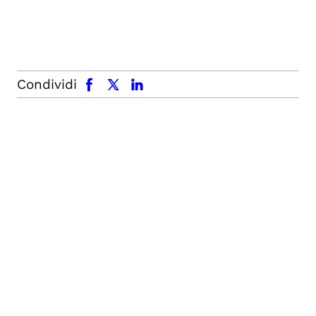
facebook
x.com
linkedin
Condividi