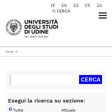
IT
EN
ES
FR
ZH
Passa al contenuto principale
CERCA
home
Esegui la ricerca su sezione:
Tutte
Attuale