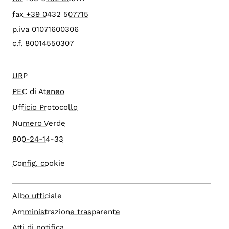
fax +39 0432 507715
p.iva 01071600306
c.f. 80014550307
URP
PEC di Ateneo
Ufficio Protocollo
Numero Verde
800-24-14-33
Config. cookie
Albo ufficiale
Amministrazione trasparente
Atti di notifica