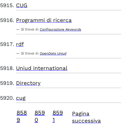
CUG
Programmi di ricerca
Si trova in
Configurazione Keywords
rdf
Si trova in
OpenData Uniud
Uniud international
Directory
cug
858
859
859
Pagina
9
0
1
successiva