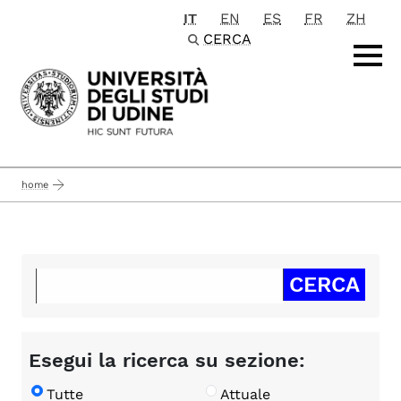
IT
EN
ES
FR
ZH
Passa al contenuto principale
CERCA
home
Esegui la ricerca su sezione:
Tutte
Attuale