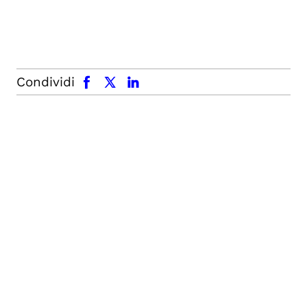
facebook
x.com
linkedin
Condividi