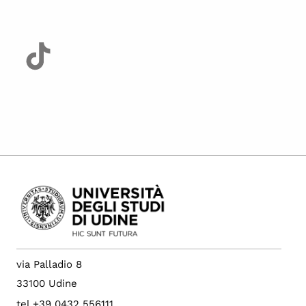
via Palladio 8
33100 Udine
tel +39 0432 556111