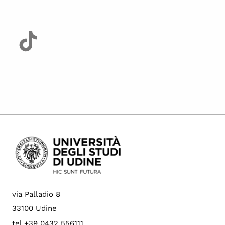
via Palladio 8
33100 Udine
tel +39 0432 556111