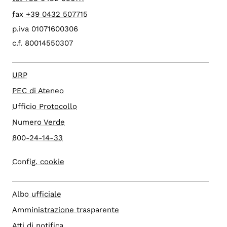
fax +39 0432 507715
p.iva 01071600306
c.f. 80014550307
URP
PEC di Ateneo
Ufficio Protocollo
Numero Verde
800-24-14-33
Config. cookie
Albo ufficiale
Amministrazione trasparente
Atti di notifica