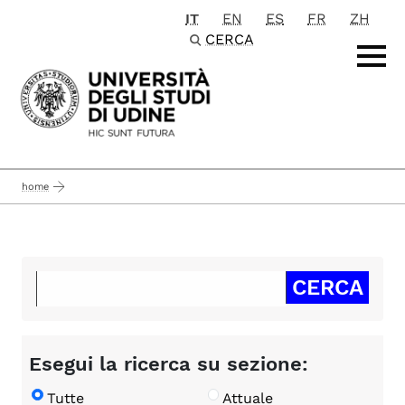
IT
EN
ES
FR
ZH
Passa al contenuto principale
CERCA
home
Esegui la ricerca su sezione:
Tutte
Attuale