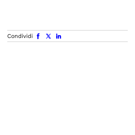
facebook
x.com
linkedin
Condividi