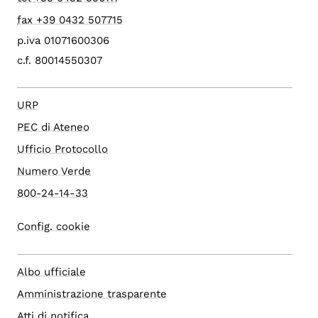
fax +39 0432 507715
p.iva 01071600306
c.f. 80014550307
URP
PEC di Ateneo
Ufficio Protocollo
Numero Verde
800-24-14-33
Config. cookie
Albo ufficiale
Amministrazione trasparente
Atti di notifica