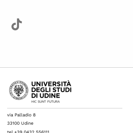
via Palladio 8
33100 Udine
tel +39 0432 556111