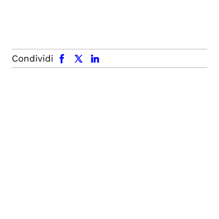
facebook
x.com
linkedin
Condividi