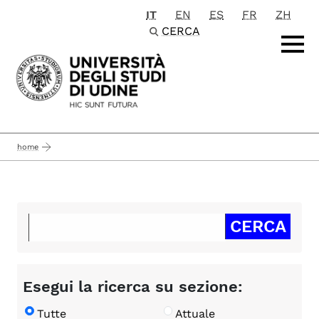
IT
EN
ES
FR
ZH
Passa al contenuto principale
CERCA
home
Esegui la ricerca su sezione:
Tutte
Attuale