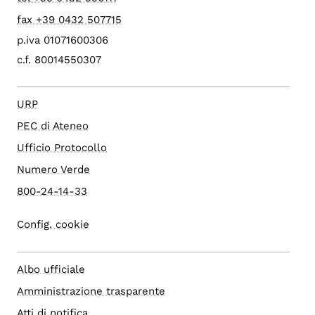
fax +39 0432 507715
p.iva 01071600306
c.f. 80014550307
URP
PEC di Ateneo
Ufficio Protocollo
Numero Verde
800-24-14-33
Config. cookie
Albo ufficiale
Amministrazione trasparente
Atti di notifica