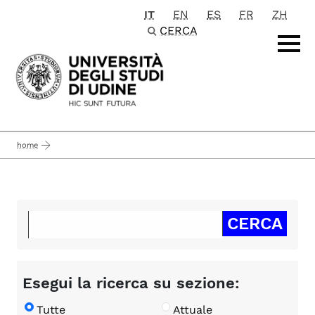
IT
EN
ES
FR
ZH
Passa al contenuto principale
CERCA
home
Esegui la ricerca su sezione:
Tutte
Attuale