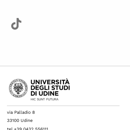
via Palladio 8
33100 Udine
tel +39 0432 556111