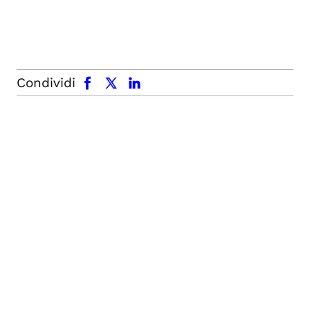
facebook
x.com
linkedin
Condividi