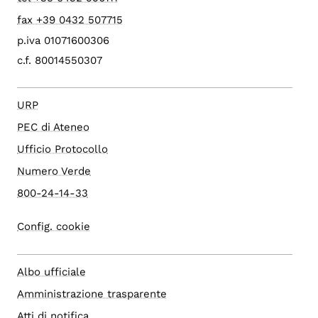
fax +39 0432 507715
p.iva 01071600306
c.f. 80014550307
URP
PEC di Ateneo
Ufficio Protocollo
Numero Verde
800-24-14-33
Config. cookie
Albo ufficiale
Amministrazione trasparente
Atti di notifica