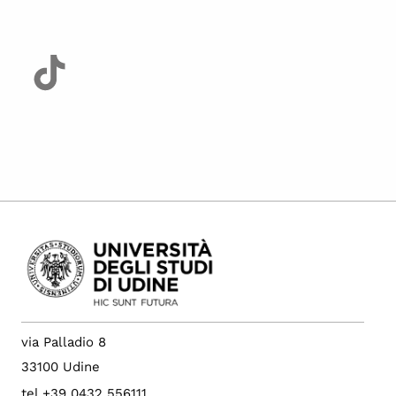
via Palladio 8
33100 Udine
tel +39 0432 556111