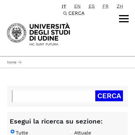
IT
EN
ES
FR
ZH
Passa al contenuto principale
CERCA
home
Esegui la ricerca su sezione:
Tutte
Attuale