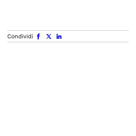
facebook
x.com
linkedin
Condividi