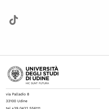
via Palladio 8
33100 Udine
tel +39 0432 556111