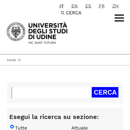
IT
EN
ES
FR
ZH
Passa al contenuto principale
CERCA
home
Esegui la ricerca su sezione:
Tutte
Attuale