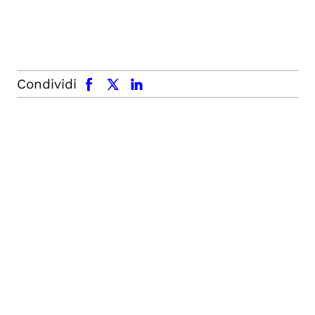
facebook
x.com
linkedin
Condividi