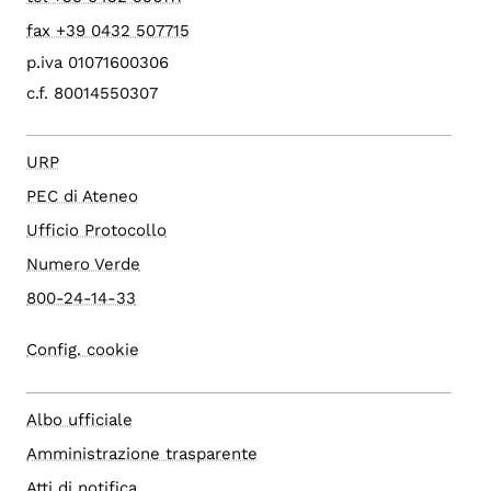
fax +39 0432 507715
p.iva 01071600306
c.f. 80014550307
URP
PEC di Ateneo
Ufficio Protocollo
Numero Verde
800-24-14-33
Config. cookie
Albo ufficiale
Amministrazione trasparente
Atti di notifica