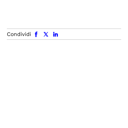
facebook
x.com
linkedin
Condividi