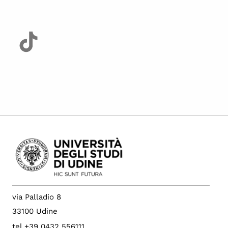
via Palladio 8
33100 Udine
tel +39 0432 556111