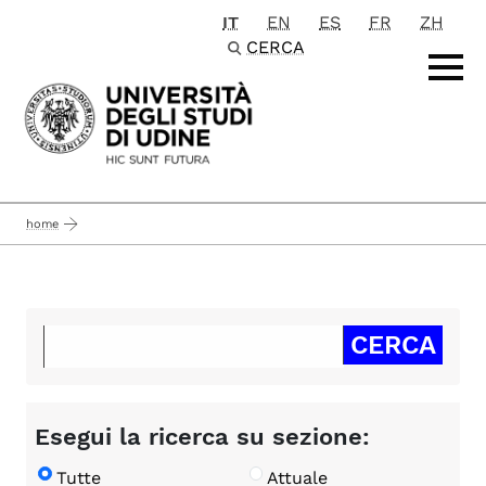
IT
EN
ES
FR
ZH
Passa al contenuto principale
CERCA
home
Esegui la ricerca su sezione:
Tutte
Attuale