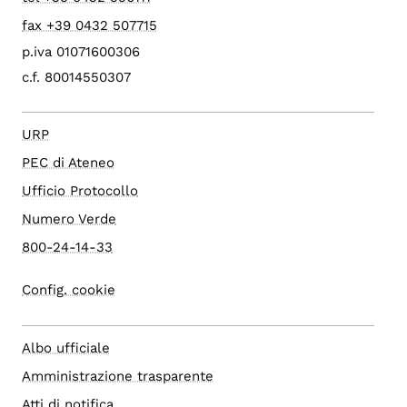
fax +39 0432 507715
p.iva 01071600306
c.f. 80014550307
URP
PEC di Ateneo
Ufficio Protocollo
Numero Verde
800-24-14-33
Config. cookie
Albo ufficiale
Amministrazione trasparente
Atti di notifica