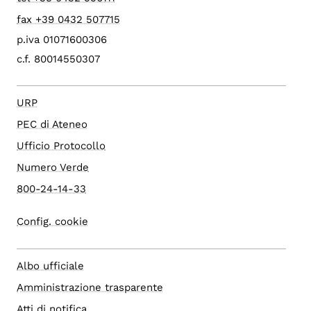
fax +39 0432 507715
p.iva 01071600306
c.f. 80014550307
URP
PEC di Ateneo
Ufficio Protocollo
Numero Verde
800-24-14-33
Config. cookie
Albo ufficiale
Amministrazione trasparente
Atti di notifica