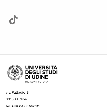
via Palladio 8
33100 Udine
tel +39 0432 556111