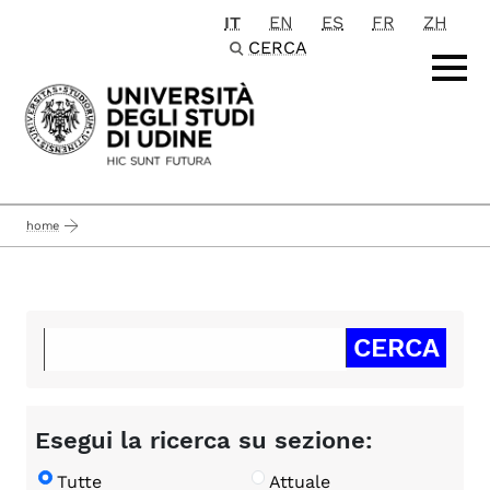
IT
EN
ES
FR
ZH
Passa al contenuto principale
CERCA
home
Esegui la ricerca su sezione:
Tutte
Attuale