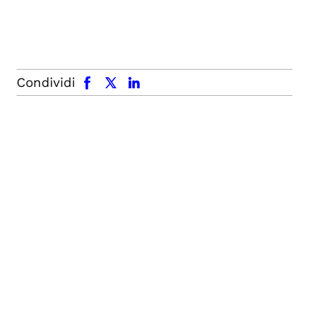
facebook
x.com
linkedin
Condividi