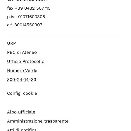
fax +39 0432 507715
p.iva 01071600306
c.f. 80014550307
URP
PEC di Ateneo
Ufficio Protocollo
Numero Verde
800-24-14-33
Config. cookie
Albo ufficiale
Amministrazione trasparente
Atti di notifica