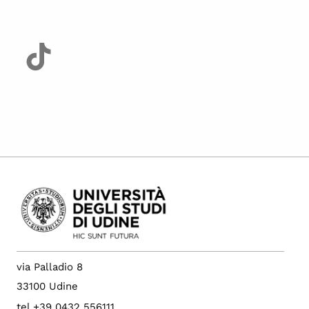
via Palladio 8
33100 Udine
tel +39 0432 556111