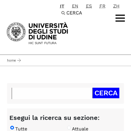
IT
EN
ES
FR
ZH
Passa al contenuto principale
CERCA
home
Esegui la ricerca su sezione:
Tutte
Attuale