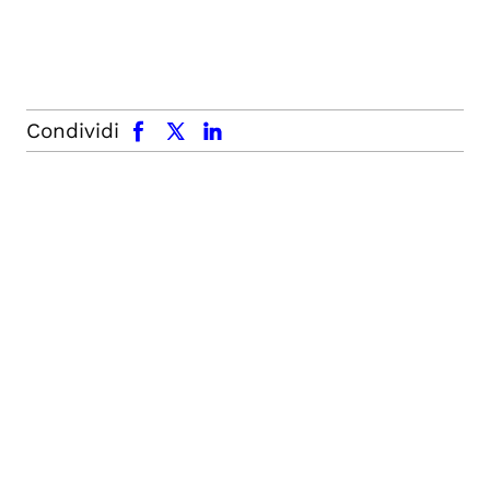
facebook
x.com
linkedin
Condividi