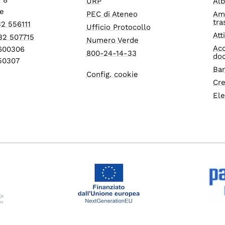
URP
Alb
e
PEC di Ateneo
Am
tra
32 556111
Ufficio Protocollo
Att
32 507715
Numero Verde
Acc
1600306
800-24-14-33
do
550307
Ban
Config. cookie
Cre
Ele