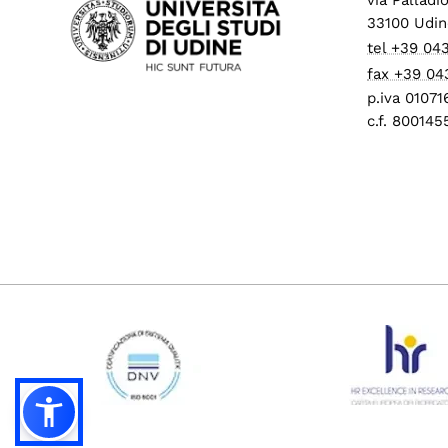
33100 Udin
tel +39 04
fax +39 04
p.iva 0107
c.f. 80014