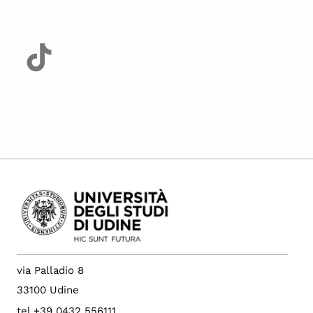
via Palladio 8
33100 Udine
tel +39 0432 556111