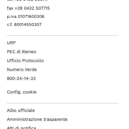
fax +39 0432 507715
p.iva 01071600306
c.f. 80014550307
URP
PEC di Ateneo
Ufficio Protocollo
Numero Verde
800-24-14-33
Config. cookie
Albo ufficiale
Amministrazione trasparente
Atti di notifica