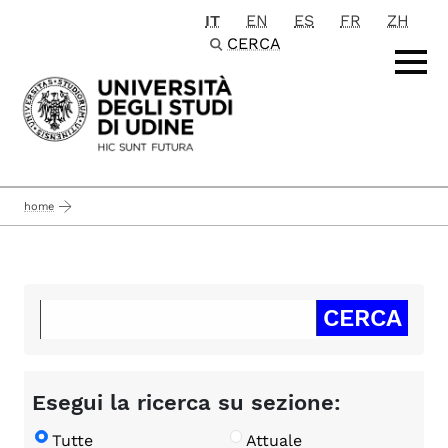
IT
EN
ES
FR
ZH
Passa al contenuto principale
CERCA
home
Esegui la ricerca su sezione:
Tutte
Attuale