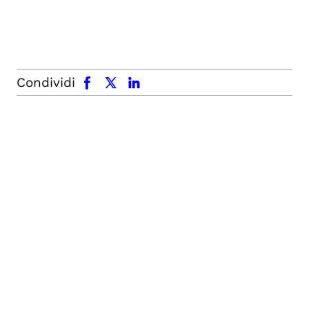
facebook
x.com
linkedin
Condividi