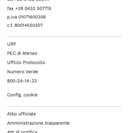
fax +39 0432 507715
p.iva 01071600306
c.f. 80014550307
URP
PEC di Ateneo
Ufficio Protocollo
Numero Verde
800-24-14-33
Config. cookie
Albo ufficiale
Amministrazione trasparente
Atti di notifica