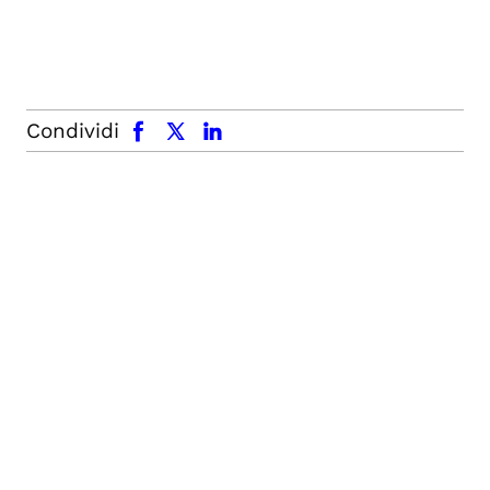
facebook
x.com
linkedin
Condividi