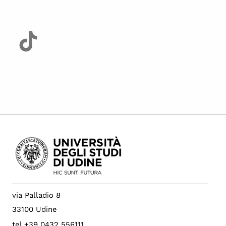
via Palladio 8
33100 Udine
tel +39 0432 556111