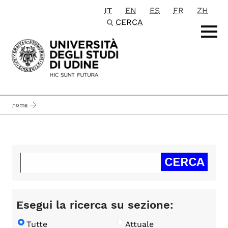
IT
EN
ES
FR
ZH
Passa al contenuto principale
CERCA
home
Esegui la ricerca su sezione:
Tutte
Attuale