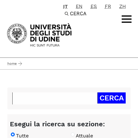
IT
EN
ES
FR
ZH
Passa al contenuto principale
CERCA
home
Esegui la ricerca su sezione:
Tutte
Attuale