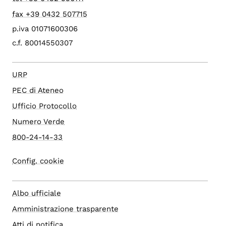
fax +39 0432 507715
p.iva 01071600306
c.f. 80014550307
URP
PEC di Ateneo
Ufficio Protocollo
Numero Verde
800-24-14-33
Config. cookie
Albo ufficiale
Amministrazione trasparente
Atti di notifica