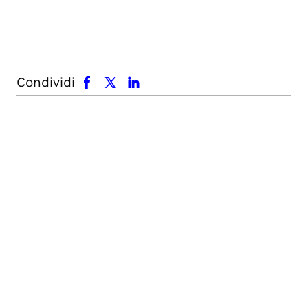
facebook
x.com
linkedin
Condividi