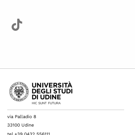
via Palladio 8
33100 Udine
tel +39 0432 556111