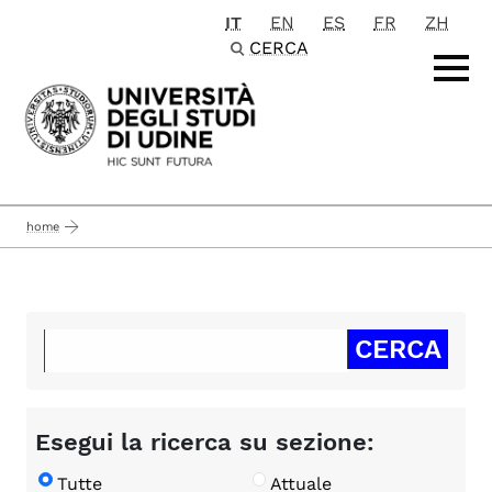
IT
EN
ES
FR
ZH
Passa al contenuto principale
CERCA
home
Esegui la ricerca su sezione:
Tutte
Attuale