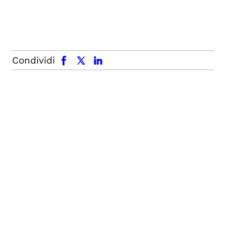
facebook
x.com
linkedin
Condividi