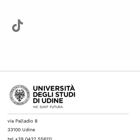
via Palladio 8
33100 Udine
tel +39 0432 556111