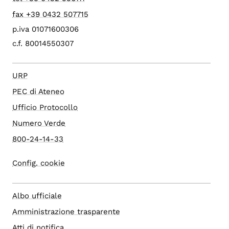
fax +39 0432 507715
p.iva 01071600306
c.f. 80014550307
URP
PEC di Ateneo
Ufficio Protocollo
Numero Verde
800-24-14-33
Config. cookie
Albo ufficiale
Amministrazione trasparente
Atti di notifica