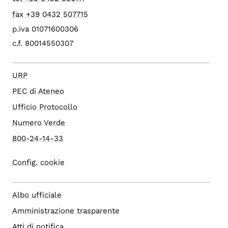
fax +39 0432 507715
p.iva 01071600306
c.f. 80014550307
URP
PEC di Ateneo
Ufficio Protocollo
Numero Verde
800-24-14-33
Config. cookie
Albo ufficiale
Amministrazione trasparente
Atti di notifica