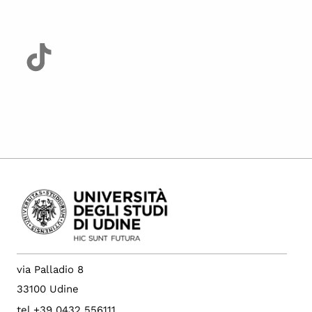
via Palladio 8
33100 Udine
tel +39 0432 556111