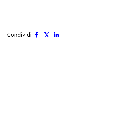
facebook
x.com
linkedin
Condividi