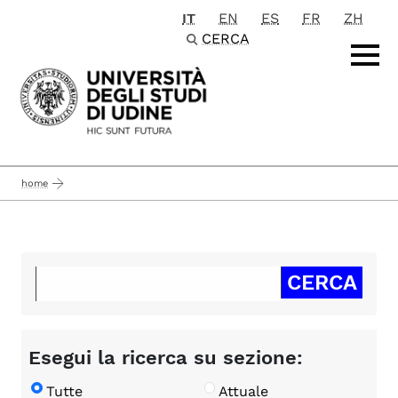
IT
EN
ES
FR
ZH
Passa al contenuto principale
CERCA
home
Esegui la ricerca su sezione:
Tutte
Attuale